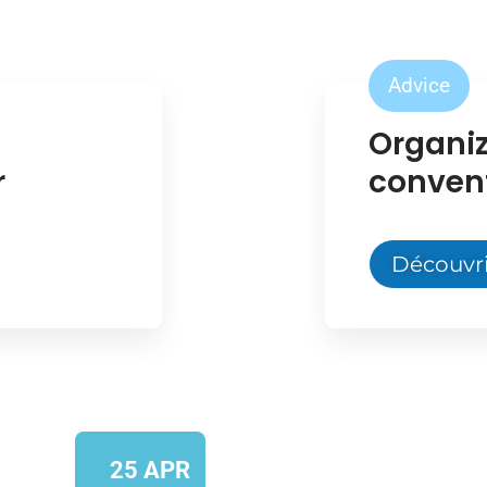
Advice
Organi
r
conven
Découvri
25 APR