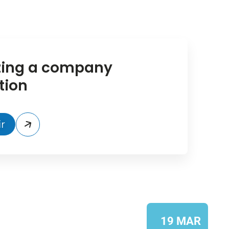
zing a company
tion
r
19 MAR