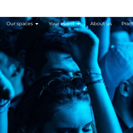
Our spaces
Your event
About us
Pract