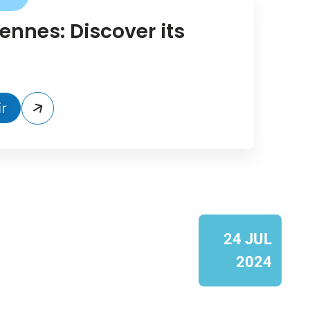
ennes: Discover its
r
24 JUL
2024