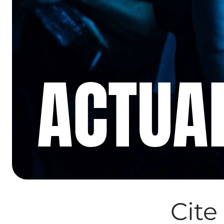
ACTUA
Cite