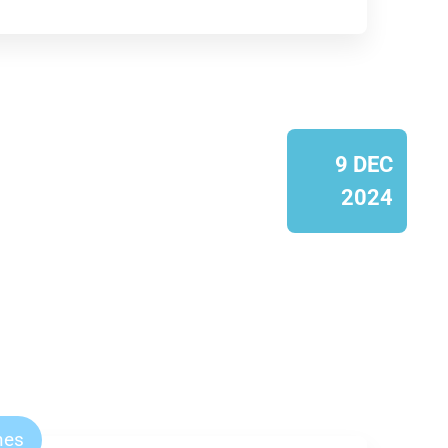
9 DEC
2024
nes