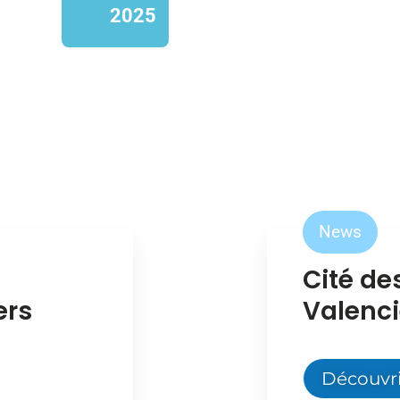
2025
News
Cité de
ers
Valenci
Découvri