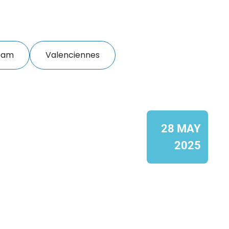
eam
Valenciennes
28 MAY
2025