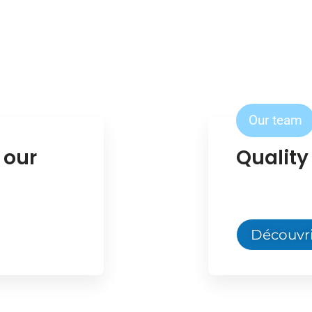
Our team
 our
Quality
Découvri