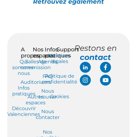
Retrouvez également
Restons en
A
Nos
Infos
Support
propos
espaces
pratiques
Mentions
contact
légales
Qui
Salles de
Agenda
sommes-
commission
nous
Politique de
FAQ
confidentialité
Auditoriums
Infos
Nous
pratiques
Cookies
Autres
trouver
espaces
Découvrir
Nous
Valenciennes
contacter
Nos