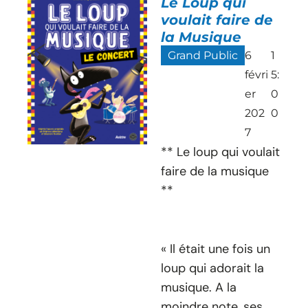
Le Loup qui
voulait faire de
la Musique
Grand Public
6
1
févri
5:
er
0
202
0
7
** Le loup qui voulait
faire de la musique
**
« Il était une fois un
loup qui adorait la
musique. A la
moindre note, ses