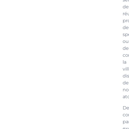
de
ré
pr
de
sp
ou
de
co
la
vil
di
de
no
at
De
co
pa
ex