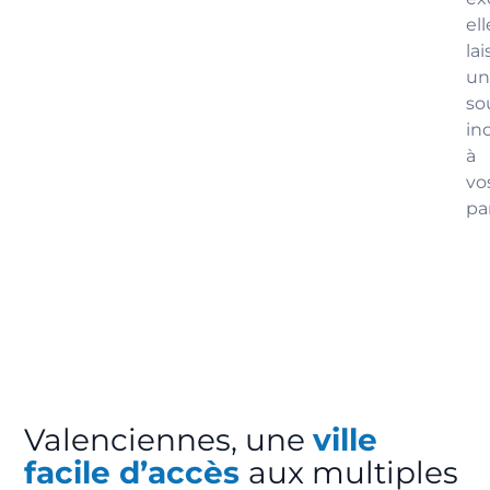
ell
lai
un
so
in
à
vo
pa
Valenciennes, une
ville
facile d’accès
aux multiples